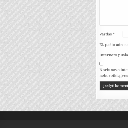
Vardas
*
El. pašto adres
Interneto pusla
Noriu savo inter
nebereiktų įvest