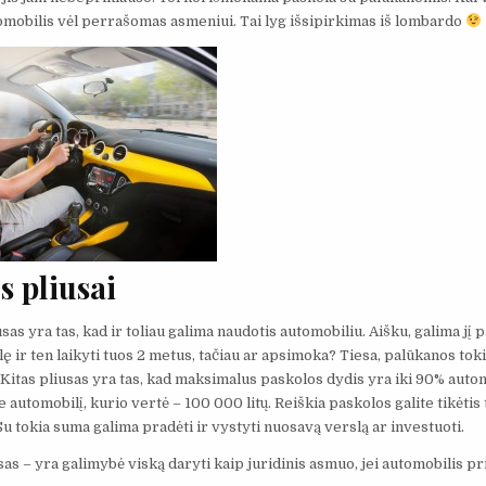
mobilis vėl perrašomas asmeniui. Tai lyg išsipirkimas iš lombardo
s pliusai
sas yra tas, kad ir toliau galima naudotis automobiliu. Aišku, galima jį pa
ę ir ten laikyti tuos 2 metus, tačiau ar apsimoka? Tiesa, palūkanos tok
Kitas pliusas yra tas, kad maksimalus paskolos dydis yra iki 90% autom
 automobilį, kurio vertė – 100 000 litų. Reiškia paskolos galite tikėtis 
 Su tokia suma galima pradėti ir vystyti nuosavą verslą ar investuoti.
sas – yra galimybė viską daryti kaip juridinis asmuo, jei automobilis pr