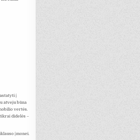
statyti į
iu atveju būna
obilio vertės.
tikrai didelės –
iklauso įmonei.