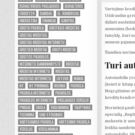
BUHALTERIJOS PASLAUGOS
BUHALTERIS
Vartojimo kredi
CREDIT24
DARBAS
EL. KOMERCIJA
Uždraudus grei
ENERGETIKA
FINANSAI
GAMYBA
dalinti nuolati
GREITA PASKOLA
GREITASIS KREDITAS
asmenims (beda
GREITAS KREDITAS
taisyklę, kuri 
GREITAS KREDITAS INTERNETU
asmens pajamas,
GREITIEJI KREDITAI
GREITI KREDITAI
Šiandien norime
GREITOS PASKOLOS
Turi au
INTERNETO BANKININKYSTĖ
KREDITAI
KREDITAI INTERNETU
KREDITAS
Automobilis yra 
KREDITAS INTERNETU
LIETUVA
NAMAI
įkeisti ir kitai
NT
NT PIRKIMAS
NUOMA
PASKOLA
Negrąžinimo at
PASKOLA INTERNETU
PASKOLOS
kreditų bendrov
PASKOLOS INTERNETU
PASLAUGOS VERSLUI
PINIGAI
SKOLA
SKOLININKAI
TAUPYMAS
Norintieji gaut
TECHNIKA
UAB STEIGIMAS
specialią „Regi
mokestis ir aut
VARTOJAMOJI PASKOLA
VARTOJIMO PASKOLA
leidžia naudoti
VERSLAS
VERSLININKAI
automobiliu, ti