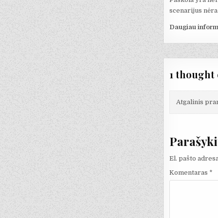
scenarijus nėra 
Daugiau inform
1 thought 
Atgalinis pr
Parašyki
El. pašto adres
Komentaras
*