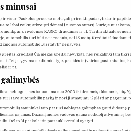
s minusai
p ir visur. Paskolos proceso metu gali prireikti padaryti dar ir papil
 Be to labai reiktų atkreipti dėmesį į nuomos sutartį, kurioje nusakoma
remontą, ar privalomas KASKO draudimas ir t.t. Tai itin aktualu senesn
e, automobilis turi būti ne senesnis, nei 15 metų. Kreditai išduodami t
d žmonos automobilio „užstatyti“ nepavyks.
 greitas kreditas! Čia niekas greitai nevyksta, nes reikalingi tam tikri
ai. Jei jis gyvena ne didmiestyje, prisidės ir įvairios pašto siuntos, 
iai ir t.t.
 galimybės
ikrai neblogos, nes išduodama nuo 2000 iki dešimčių tūkstančių litų. Y
turi savo automobilių parką ir nori jį atnaujinti, išplėsti ar pagerinti
automobilių savininkai taip pat turi neblogas galimybes gauti didesnę p
oficialias pajamas. Dažnai įmonės vadovas gauna nedidelį atlyginimą, be
iu. Dėl to ši paskola itin patraukli verslui vystyti.
izikinga, nes automobilį visada galima parduoti ir padengti negrąžintą s