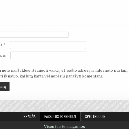
as
*
pis
neto naršyklėje išsaugoti vardą, el. pašto adresą ir interneto puslapį,
i iš naujo, kai kitą kartą vėl norėsiu parašyti komentarą.
PRADŽIA
PASKOLOS IR KREDITAI
SPECTROCOIN
Visos teisės saugomos