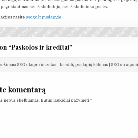
pageidautinas nei iš skolintojo, nei iš skolininko pusės.
acijos rasite
Mogo.lt puslapyje
.
on “
Paskolos ir kreditai
”
anešimas:
SEO eksperimentas - kreditų puslapių kėlimas | SEO straipsni
te komentarą
as nebus skelbiamas.
Būtini laukeliai pažymėti
*