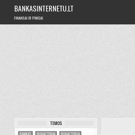
Skip
BANKASINTERNETU.LT
to
content
FINANSAI IR PINIGAI
TEMOS
BANKAS
BUHALTERIAI
BUHALTERIJA