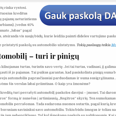
PASKOLOS
IR
KREDITAI
tų rinka vystosi.
tuosius kreditus
nių pajamų neturintiems
rbiams), įvedus 40%
numato „lubas“ pagal
 atsiranda vis naujų būdų, kurie leidžia paimti dideles vartojimo pasko
 pristatyti paskolą su automobilio užstatymu.
Tokią paslaugą teikia
Mo
tomobilį – turi ir pinigų
kilnojamas turtas, turintis savo vertę. Jei tai turtas, vadinasi, jį galim
p gauti iš jo pajamas. Tai puikus garantas, kad pasiskolinta pinigų suma b
veju automobilis paprasčiausiai parduodamas ir suma susigrąžinama. 
ėms šis verslas labai priimtinas. O kaip yra žmonėms?
i kreditą turi perrašyti automobilį paskolos davėjui – įmonei. Tai daro
tros“ formą ir nunešus į artimiausią „Regitros“ skyrių. Ten sumokamas
omobilis perrašomas. Tada sudaroma nuomos sutartis, pagal kurią kre
s buvusiam savininkui savo automobiliu. Tokiu būdu žmogus ir toliau na
k jis jam nebepriklauso. Tol kol išmokama paskola su palūkanomis. Kai 