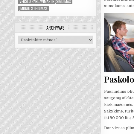
VERSLO PARDAVIMAS IR ĮSIGIJIMAS
sumokama, auto
ĮMONIŲ STEIGIMAS
ARCHYVAS
Archyvas
Paskolo
Pagrindinis pliu
saugomą aikštel
kiek mažesnės. 
Sakykime, turite
iki 90 000 litų.
Dar vienas pliu