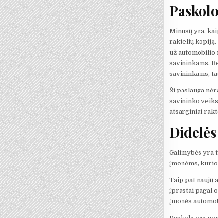
Paskolo
Minusų yra, kai
raktelių kopiją.
už automobilio 
savininkams. Bej
savininkams, ta
Ši paslauga nėra
savininko veiksm
atsarginiai raktel
Didelės
Galimybės yra t
įmonėms, kurios 
Taip pat naujų 
įprastai pagal 
įmonės automobil
Paskola yra ner