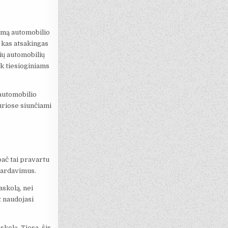
domą automobilio
, kas atsakingas
ių automobilių
ik tiesioginiams
 automobilio
kuriose siunčiami
pač tai pravartu
 pardavimus.
askolą, nei
t naudojasi
kolą. Tiesa, šis