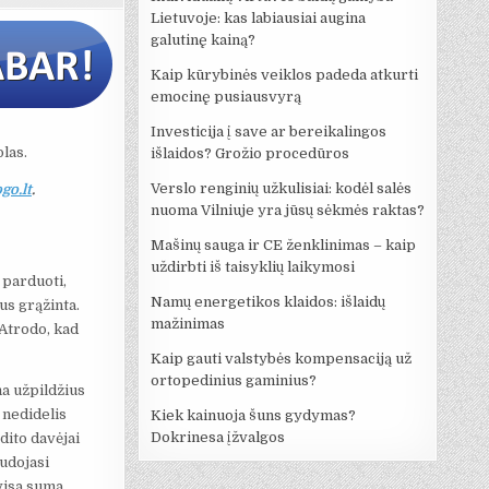
Lietuvoje: kas labiausiai augina
galutinę kainą?
Kaip kūrybinės veiklos padeda atkurti
emocinę pusiausvyrą
Investicija į save ar bereikalingos
las.
išlaidos? Grožio procedūros
Verslo renginių užkulisiai: kodėl salės
go.lt
.
nuoma Vilniuje yra jūsų sėkmės raktas?
Mašinų sauga ir CE ženklinimas – kaip
uždirbti iš taisyklių laikymosi
a parduoti,
Namų energetikos klaidos: išlaidų
us grąžinta.
mažinimas
Atrodo, kad
Kaip gauti valstybės kompensaciją už
ortopedinius gaminius?
ma užpildžius
 nedidelis
Kiek kainuoja šuns gydymas?
Dokrinesa įžvalgos
dito davėjai
udojasi
visa suma