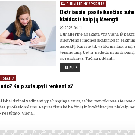
BUHALTERINĖ APSKAITA
Posted
in
Dažniausiai pasitaikančios buha
klaidos ir kaip jų išvengti
2025-04-11
Buhalterinė apskaita yra viena iš pagri
kiekvienos įmonės skaidrios ir sėkmin
aspektų, kuri ne tik užtikrina finansinį
teisingumą, bet ir padeda priimti pagr
sprendimus. Tačiau pildant…
TOLIAU
APSKAITA
terio? Kaip sutaupyti renkantis?
ai labai dažnai vadinami ypač naginga tauta, tačiau tam tikrose sferose
ties profesionalams. Paprasčiausiai be žinių ir kvalifikacijos niekaip 
 rezultato. Viena…