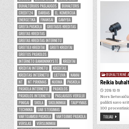
BUHALTERIJOS PASLAUGOS
BUHALTERIS
CREDIT24
DARBAS
EL. KOMERCIJA
ENERGETIKA
FINANSAI
GAMYBA
GREITA PASKOLA
GREITASIS KREDITAS
GREITAS KREDITAS
GREITAS KREDITAS INTERNETU
GREITIEJI KREDITAI
GREITI KREDITAI
GREITOS PASKOLOS
INTERNETO BANKININKYSTĖ
KREDITAI
KREDITAI INTERNETU
KREDITAS
KREDITAS INTERNETU
LIETUVA
NAMAI
BUHALTERINĖ 
Posted
in
NT
NT PIRKIMAS
NUOMA
PASKOLA
Reikia buhal
PASKOLA INTERNETU
PASKOLOS
2016-10-19
PASKOLOS INTERNETU
PASLAUGOS VERSLUI
Nors lietuvaiči
PINIGAI
SKOLA
SKOLININKAI
TAUPYMAS
palikti savo sri
100 procentinio
TECHNIKA
UAB STEIGIMAS
VARTOJAMOJI PASKOLA
VARTOJIMO PASKOLA
TOLIAU
VERSLAS
VERSLININKAI