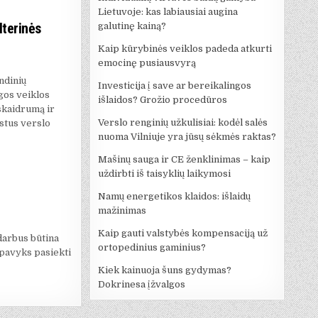
Lietuvoje: kas labiausiai augina
lterinės
galutinę kainą?
Kaip kūrybinės veiklos padeda atkurti
emocinę pusiausvyrą
ndinių
Investicija į save ar bereikalingos
gos veiklos
išlaidos? Grožio procedūros
 skaidrumą ir
Verslo renginių užkulisiai: kodėl salės
įstus verslo
nuoma Vilniuje yra jūsų sėkmės raktas?
Mašinų sauga ir CE ženklinimas – kaip
uždirbti iš taisyklių laikymosi
Namų energetikos klaidos: išlaidų
mažinimas
Kaip gauti valstybės kompensaciją už
 darbus būtina
ortopedinius gaminius?
nepavyks pasiekti
Kiek kainuoja šuns gydymas?
Dokrinesa įžvalgos