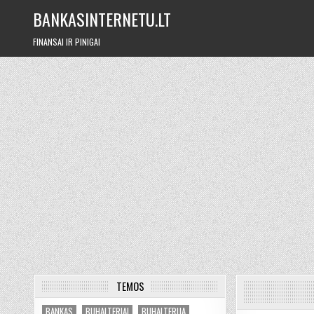
Skip
BANKASINTERNETU.LT
to
content
FINANSAI IR PINIGAI
TEMOS
BANKAS
BUHALTERIAI
BUHALTERIJA