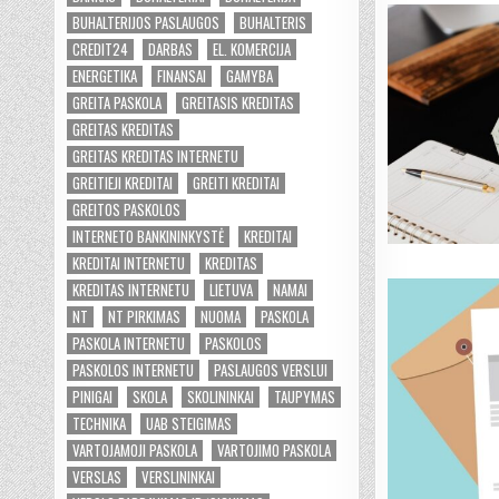
BUHALTERIJOS PASLAUGOS
BUHALTERIS
CREDIT24
DARBAS
EL. KOMERCIJA
ENERGETIKA
FINANSAI
GAMYBA
GREITA PASKOLA
GREITASIS KREDITAS
GREITAS KREDITAS
GREITAS KREDITAS INTERNETU
GREITIEJI KREDITAI
GREITI KREDITAI
GREITOS PASKOLOS
INTERNETO BANKININKYSTĖ
KREDITAI
KREDITAI INTERNETU
KREDITAS
KREDITAS INTERNETU
LIETUVA
NAMAI
NT
NT PIRKIMAS
NUOMA
PASKOLA
PASKOLA INTERNETU
PASKOLOS
PASKOLOS INTERNETU
PASLAUGOS VERSLUI
PINIGAI
SKOLA
SKOLININKAI
TAUPYMAS
TECHNIKA
UAB STEIGIMAS
VARTOJAMOJI PASKOLA
VARTOJIMO PASKOLA
VERSLAS
VERSLININKAI