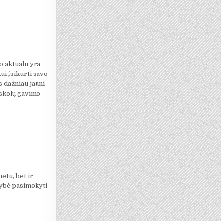
o aktualu yra
kui įsikurti savo
s dažniau jauni
askolų gavimo
etu, bet ir
mybė pasimokyti