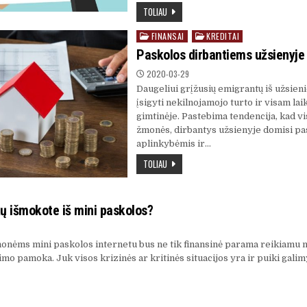
TOLIAU
FINANSAI
KREDITAI
Posted
in
Paskolos dirbantiems užsienyje
2020-03-29
Daugeliui grįžusių emigrantų iš užsieni
įsigyti nekilnojamojo turto ir visam lai
gimtinėje. Pastebima tendencija, kad vi
žmonės, dirbantys užsienyje domisi p
aplinkybėmis ir…
TOLIAU
 išmokote iš mini paskolos?
nėms mini paskolos internetu bus ne tik finansinė parama reikiamu m
mo pamoka. Juk visos krizinės ar kritinės situacijos yra ir puiki gali