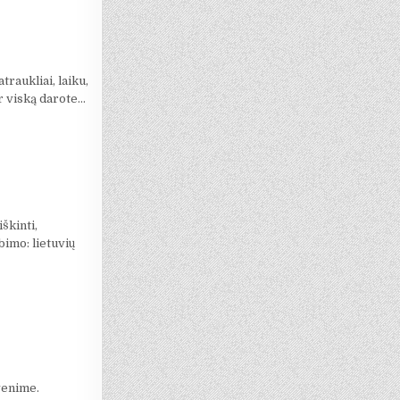
traukliai, laiku,
 ar viską darote…
škinti,
bimo: lietuvių
venime.