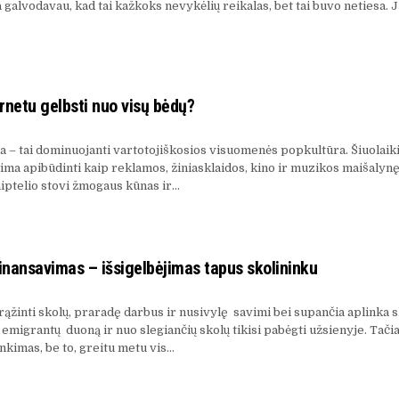
 galvodavau, kad tai kažkoks nevykėlių reikalas, bet tai buvo netiesa. J
ernetu gelbsti nuo visų bėdų?
ra – tai dominuojanti vartotojiškosios visuomenės popkultūra. Šiuolaik
lima apibūdinti kaip reklamos, žiniasklaidos, kino ir muzikos maišalynę
aiptelio stovi žmogaus kūnas ir…
inansavimas – išsigelbėjimas tapus skolininku
ąžinti skolų, praradę darbus ir nusivylę savimi bei supančia aplinka s
emigrantų duoną ir nuo slegiančių skolų tikisi pabėgti užsienyje. Tačiau
nkimas, be to, greitu metu vis…