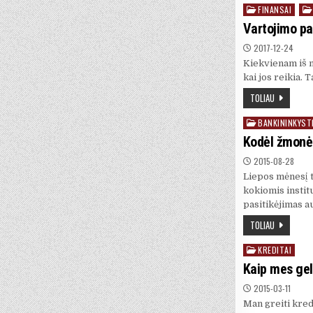
FINANSAI
Posted
in
Vartojimo pas
2017-12-24
Kiekvienam iš mū
kai jos reikia. 
TOLIAU
BANKININKYST
Posted
in
Kodėl žmonės
2015-08-28
Liepos mėnesį t
kokiomis institu
pasitikėjimas a
TOLIAU
KREDITAI
Posted
in
Kaip mes ge
2015-03-11
Man greiti kred