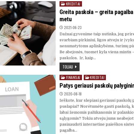
KREDITAI
Posted
in
Greita paskola – greita pagalba
metu
2021-06-23
Dažnai gyvenime taip nutinka, jog prir
svarbiam pirkiniui, ligos atveju ir įvy
nenumatytoms aplinkybėms, turimų pi
Be abejonės, tuomet kyla viena mintis –
paskolos. Ir, kaip…
TOLIAU
FINANSAI
KREDITAI
Posted
in
Patys geriausi paskolų palygini
2020-08-18
Ieškote, kur slepiasi geriausi paskolų
puslapiai? Norėtumėte gauti paskolą, 
labai žemomis palūkanomis ir palanki
sąlygomis? Tokiu atveju jums neabejoti
pasinaudoti internetine paieškos siste
pagalba…