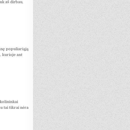
uk aš dirbau,
inę populiariąją
, kurioje ant
kolininkai
 tai tikrai nėra