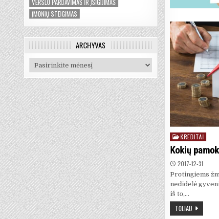
VERSLO PARDAVIMAS IR ĮSIGIJIMAS
ĮMONIŲ STEIGIMAS
ARCHYVAS
Archyvas
KREDITAI
Posted
in
Kokių pamokų
2017-12-31
Protingiems žmo
nedidelė gyveni
iš to,…
TOLIAU