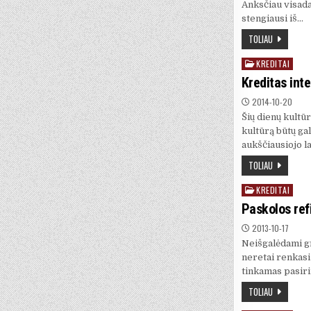
Anksčiau visada
stengiausi iš…
TOLIAU
KREDITAI
Posted
in
Kreditas int
2014-10-20
Šių dienų kultū
kultūrą būtų ga
aukščiausiojo l
TOLIAU
KREDITAI
Posted
in
Paskolos ref
2013-10-17
Neišgalėdami gr
neretai renkasi 
tinkamas pasiri
TOLIAU