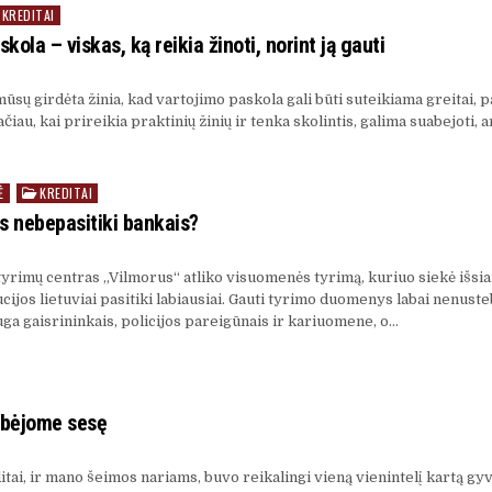
KREDITAI
kola – viskas, ką reikia žinoti, norint ją gauti
sų girdėta žinia, kad vartojimo paskola gali būti suteikiama greitai, pa
Tačiau, kai prireikia praktinių žinių ir tenka skolintis, galima suabejoti,
Ė
KREDITAI
 nebepasitiki bankais?
yrimų centras „Vilmorus“ atliko visuomenės tyrimą, kuriuo siekė išsiai
cijos lietuviai pasitiki labiausiai. Gauti tyrimo duomenys labai nenuste
uga gaisrininkais, policijos pareigūnais ir kariuomene, o…
lbėjome sesę
itai, ir mano šeimos nariams, buvo reikalingi vieną vienintelį kartą gy