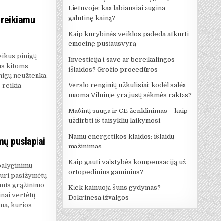
Lietuvoje: kas labiausiai augina
 reikiamu
galutinę kainą?
Kaip kūrybinės veiklos padeda atkurti
emocinę pusiausvyrą
eikus pinigų
Investicija į save ar bereikalingos
kus kitoms
išlaidos? Grožio procedūros
nigų neužtenka.
Verslo renginių užkulisiai: kodėl salės
 reikia
nuoma Vilniuje yra jūsų sėkmės raktas?
Mašinų sauga ir CE ženklinimas – kaip
uždirbti iš taisyklių laikymosi
Namų energetikos klaidos: išlaidų
mų puslapiai
mažinimas
Kaip gauti valstybės kompensaciją už
 palyginimų
ortopedinius gaminius?
kuri pasižymėtų
omis grąžinimo
Kiek kainuoja šuns gydymas?
nai vertėtų
Dokrinesa įžvalgos
ma, kurios