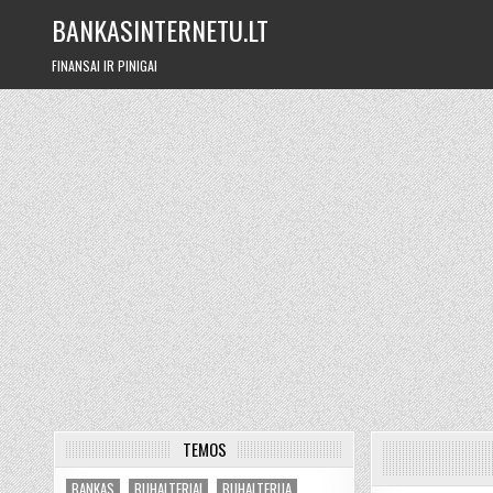
Skip
BANKASINTERNETU.LT
to
content
FINANSAI IR PINIGAI
TEMOS
BANKAS
BUHALTERIAI
BUHALTERIJA