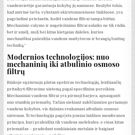
vandenvietėje garantuoja kokybę jų namuose. Realybė tokia,
kad antrinė tarša, vykstanti skirstomuosiuose tinkluose, yra
pagrindinė priežastis, kodėl vandens filtrai tampa būtini.
Mechaninio valymo ir nugeležinimo filtrai sulaiko ne tik rūdis,
bet ir smėlį, molį bei kitas kietąsias daleles, kurios
mechaniškai pažeidžia vandens maišytuvus ir brangią buitinę
techniką.“
Modernios technologijos: nuo
mechaninių iki atbulinio osmoso
filtrų
Rinkoje egzistuoja platus spektras technologijų, leidžiančių
pritaikyti filtravimo sistemą pagal specifinius poreikius.
Mechaniniai vandens filtrai yra pirmoji barjera, apsauganti
nuo stambių priemaišų. Tačiau siekiant aukščiausios geriamojo
vandens kokybės, vis dažniau renkamasi atbulinio osmoso
sistemas. Ši technologija pagrįsta pusiau laidžios membranos
principu, kuri praleidžia tik vandens molekules, o visas kitas
priemaišas – pradedant sunkiaisiais metalais ir baigiant