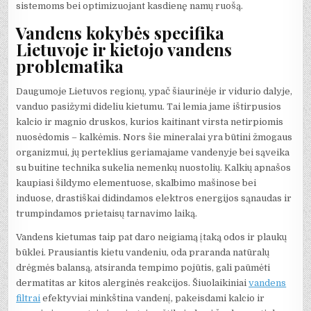
sistemoms bei optimizuojant kasdienę namų ruošą.
Vandens kokybės specifika
Lietuvoje ir kietojo vandens
problematika
Daugumoje Lietuvos regionų, ypač šiaurinėje ir vidurio dalyje,
vanduo pasižymi dideliu kietumu. Tai lemia jame ištirpusios
kalcio ir magnio druskos, kurios kaitinant virsta netirpiomis
nuosėdomis – kalkėmis. Nors šie mineralai yra būtini žmogaus
organizmui, jų perteklius geriamajame vandenyje bei sąveika
su buitine technika sukelia nemenkų nuostolių. Kalkių apnašos
kaupiasi šildymo elementuose, skalbimo mašinose bei
induose, drastiškai didindamos elektros energijos sąnaudas ir
trumpindamos prietaisų tarnavimo laiką.
Vandens kietumas taip pat daro neigiamą įtaką odos ir plaukų
būklei. Prausiantis kietu vandeniu, oda praranda natūralų
drėgmės balansą, atsiranda tempimo pojūtis, gali paūmėti
dermatitas ar kitos alerginės reakcijos. Šiuolaikiniai
vandens
filtrai
efektyviai minkština vandenį, pakeisdami kalcio ir