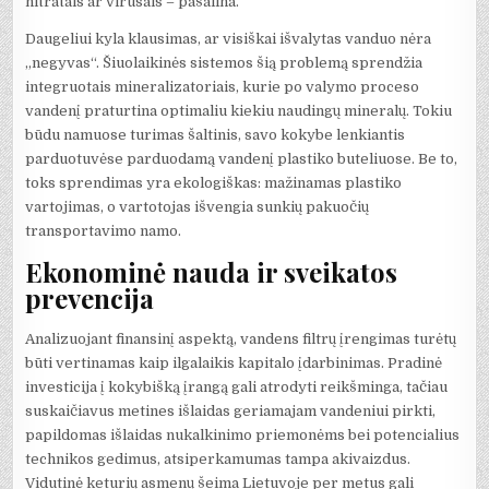
nitratais ar virusais – pašalina.
Daugeliui kyla klausimas, ar visiškai išvalytas vanduo nėra
„negyvas“. Šiuolaikinės sistemos šią problemą sprendžia
integruotais mineralizatoriais, kurie po valymo proceso
vandenį praturtina optimaliu kiekiu naudingų mineralų. Tokiu
būdu namuose turimas šaltinis, savo kokybe lenkiantis
parduotuvėse parduodamą vandenį plastiko buteliuose. Be to,
toks sprendimas yra ekologiškas: mažinamas plastiko
vartojimas, o vartotojas išvengia sunkių pakuočių
transportavimo namo.
Ekonominė nauda ir sveikatos
prevencija
Analizuojant finansinį aspektą, vandens filtrų įrengimas turėtų
būti vertinamas kaip ilgalaikis kapitalo įdarbinimas. Pradinė
investicija į kokybišką įrangą gali atrodyti reikšminga, tačiau
suskaičiavus metines išlaidas geriamajam vandeniui pirkti,
papildomas išlaidas nukalkinimo priemonėms bei potencialius
technikos gedimus, atsiperkamumas tampa akivaizdus.
Vidutinė keturių asmenų šeima Lietuvoje per metus gali