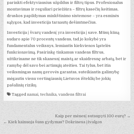
parinkti efektyviausius užpildus ir filtrų tipus. Profesionalus
montavimas ir reguliari priežiūra – filtrų kasečių keitimas,
druskos papildymas minkštinimo sistemose – yra esminės
sąlygos, kad investicija tarnautų dešimtmečius.
Investicija į švarų vandenį yra investicija į save. Mūsų kūną
sudaro apie 70 procentų vandens, tad jo kokybė yra
fundamentalus veiksnys, lemiantis kiekvienos ląstelės
funkcionavimą. Pasirinkę tinkamus vandens filtrus,
užtikriname ne tik skanesnį maistą ar skaidresnę arbatą, bet ir
ramybę dėl savo bei artimųjų ateities. Tai tylus, bet itin
veiksmingas namų gerovės garantas, suteikiantis galimybę
mėgautis vienu vertingiausių Lietuvos išteklių be jokių
pašalinių rizikų.
Tagged
namai
,
technika
,
vandens filtrai
Navigacija
Kaip per mėnesį sutaupyti 100 eurų? →
tarp
← Kiek kainuoja šuns gydymas? Dokrinesa įžvalgos
įrašų