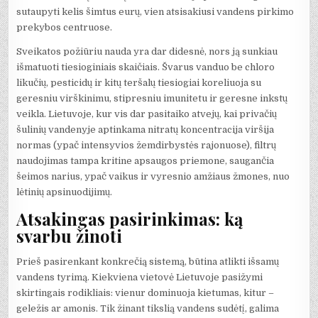
sutaupyti kelis šimtus eurų, vien atsisakiusi vandens pirkimo
prekybos centruose.
Sveikatos požiūriu nauda yra dar didesnė, nors ją sunkiau
išmatuoti tiesioginiais skaičiais. Švarus vanduo be chloro
likučių, pesticidų ir kitų teršalų tiesiogiai koreliuoja su
geresniu virškinimu, stipresniu imunitetu ir geresne inkstų
veikla. Lietuvoje, kur vis dar pasitaiko atvejų, kai privačių
šulinių vandenyje aptinkama nitratų koncentracija viršija
normas (ypač intensyvios žemdirbystės rajonuose), filtrų
naudojimas tampa kritine apsaugos priemone, saugančia
šeimos narius, ypač vaikus ir vyresnio amžiaus žmones, nuo
lėtinių apsinuodijimų.
Atsakingas pasirinkimas: ką
svarbu žinoti
Prieš pasirenkant konkrečią sistemą, būtina atlikti išsamų
vandens tyrimą. Kiekviena vietovė Lietuvoje pasižymi
skirtingais rodikliais: vienur dominuoja kietumas, kitur –
geležis ar amonis. Tik žinant tikslią vandens sudėtį, galima