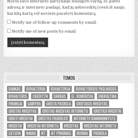
Noriu savo interneto naršyklėje išsaugoti vardą, el. pašto
adresą ir interneto puslapį, kad jų nebereiktų įvesti iš naujo,
kai kitą kartą vėl norėsiu parašyti komentarą.
Notify me of follow-up comments by email.
Notify me of new posts by email.
TEMOS
BANKAS
BUHALTERIAI
BUHALTERIJA
BUHALTERIJOS PASLAUGOS
BUHALTERIS
CREDIT24
DARBAS
EL. KOMERCIJA
ENERGETIKA
FINANSAI
GAMYBA
GREITA PASKOLA
GREITASIS KREDITAS
GREITAS KREDITAS
GREITAS KREDITAS INTERNETU
GREITIEJI KREDITAI
GREITI KREDITAI
GREITOS PASKOLOS
INTERNETO BANKININKYSTĖ
KREDITAI
KREDITAI INTERNETU
KREDITAS
KREDITAS INTERNETU
LIETUVA
NAMAI
NT
NT PIRKIMAS
NUOMA
PASKOLA