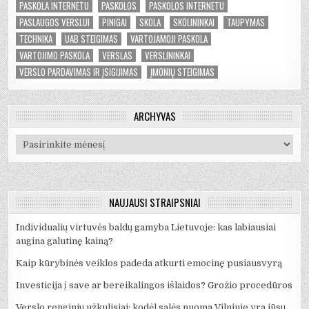
PASKOLA INTERNETU
PASKOLOS
PASKOLOS INTERNETU
PASLAUGOS VERSLUI
PINIGAI
SKOLA
SKOLININKAI
TAUPYMAS
TECHNIKA
UAB STEIGIMAS
VARTOJAMOJI PASKOLA
VARTOJIMO PASKOLA
VERSLAS
VERSLININKAI
VERSLO PARDAVIMAS IR ĮSIGIJIMAS
ĮMONIŲ STEIGIMAS
ARCHYVAS
Archyvas
NAUJAUSI STRAIPSNIAI
Individualių virtuvės baldų gamyba Lietuvoje: kas labiausiai
augina galutinę kainą?
Kaip kūrybinės veiklos padeda atkurti emocinę pusiausvyrą
Investicija į save ar bereikalingos išlaidos? Grožio procedūros
Verslo renginių užkulisiai: kodėl salės nuoma Vilniuje yra jūsų