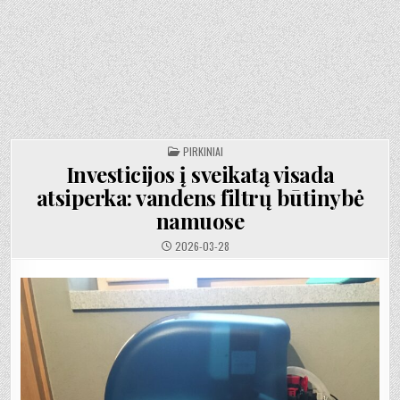
POSTED
PIRKINIAI
IN
Investicijos į sveikatą visada
atsiperka: vandens filtrų būtinybė
namuose
2026-03-28