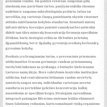
požeminis vanduo. Šis gamtos resursas, saugomas gilių
sluoksnių nuo paviršinės taršos, pasižymi stabilia chemine
sudėtimi ir saugumu mikrobiologiniu požiūriu, tačiau tai
nereiškia, jog vartotojo čiaupą pasiekiantis skystis visuomet
atitinka aukščiausius kokybės standartus. Senstanti miestų
infrastruktūra, korozijos pažeisti vamzdynai bei natūraliai
didelė tam tikrų mineralų koncentracija formuoja specifinius
iššūkius, kurie tiesiogiai veikia ne tik buities prietaisų
ilgaamžiškumą, bet ir ilgalaikę gyventojų sveikatą bei bendrą
gyvenimo kokybę.
Sveikata yra brangiausias turtas, o prevencinės priemonės,
užtikrinančios švaraus geriamojo vandens prieinamumą,
turėtų būti laikomos ne prabanga, o būtinybe kiekviename
Lietuvos namų ūkyje. Nors valstybinės kontrolės institucijos
užtikrina, kad centralizuotai tiekiamas vanduo neviršytų
nustatytų saugos normų, individualus vartotojas neretai
susiduria su pertekline geležies koncentracija, kalkių
nuosėdomis ar specifiniu kvapu. Strateginis sprendimas
integruoti pažangias filtravimo sistemas leidžia eliminuoti
šiuos šalutinius veiksnius, kartu sumažinant riziką organizmo