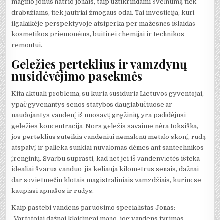
magnio jonus natrio jonais, taip užtikrindami švelnumą tiek
drabužiams, tiek jautriai žmogaus odai. Tai investicija, kuri
ilgalaikėje perspektyvoje atsiperka per mažesnes išlaidas
kosmetikos priemonėms, buitinei chemijai ir technikos
remontui.
Geležies perteklius ir vamzdynų
nusidėvėjimo pasekmės
Kita aktuali problema, su kuria susiduria Lietuvos gyventojai,
ypač gyvenantys senos statybos daugiabučiuose ar
naudojantys vandenį iš nuosavų gręžinių, yra padidėjusi
geležies koncentracija. Nors geležis savaime nėra toksiška,
jos perteklius suteikia vandeniui nemalonų metalo skonį, rudą
atspalvį ir palieka sunkiai nuvalomas dėmes ant santechnikos
įrenginių. Svarbu suprasti, kad net jei iš vandenvietės išteka
idealiai švarus vanduo, jis keliauja kilometrus senais, dažnai
dar sovietmečiu klotais magistraliniais vamzdžiais, kuriuose
kaupiasi apnašos ir rūdys.
Kaip pastebi vandens paruošimo specialistas Jonas:
„Vartotojai dažnai klaidingai mano, jog vandens tyrimas