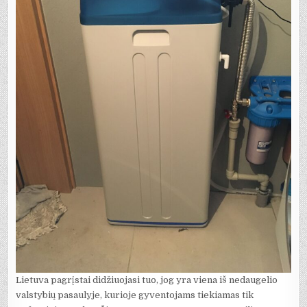
Lietuva pagrįstai didžiuojasi tuo, jog yra viena iš nedaugelio
valstybių pasaulyje, kurioje gyventojams tiekiamas tik