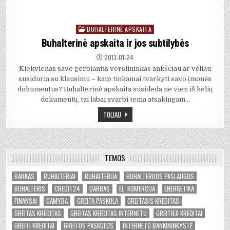
BUHALTERINĖ APSKAITA
Posted
in
Buhalterinė apskaita ir jos subtilybės
2013-01-24
Kiekvienas save gerbiantis verslininkas ankščiau ar vėliau
susiduria su klausimu – kaip tinkamai tvarkyti savo įmonės
dokumentus? Buhalterinė apskaita susideda ne vien iš kelių
dokumentų, tai labai svarbi tema atsakingam…
TOLIAU
TEMOS
BANKAS
BUHALTERIAI
BUHALTERIJA
BUHALTERIJOS PASLAUGOS
BUHALTERIS
CREDIT24
DARBAS
EL. KOMERCIJA
ENERGETIKA
FINANSAI
GAMYBA
GREITA PASKOLA
GREITASIS KREDITAS
GREITAS KREDITAS
GREITAS KREDITAS INTERNETU
GREITIEJI KREDITAI
GREITI KREDITAI
GREITOS PASKOLOS
INTERNETO BANKININKYSTĖ