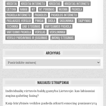
KREDITAI
KREDITAI INTERNETU
KREDITAS
KREDITAS INTERNETU
LIETUVA
NAMAI
NT
NT PIRKIMAS
NUOMA
PASKOLA
PASKOLA INTERNETU
PASKOLOS
PASKOLOS INTERNETU
PASLAUGOS VERSLUI
PINIGAI
SKOLA
SKOLININKAI
TAUPYMAS
TECHNIKA
UAB STEIGIMAS
VARTOJAMOJI PASKOLA
VARTOJIMO PASKOLA
VERSLAS
VERSLININKAI
VERSLO PARDAVIMAS IR ĮSIGIJIMAS
ĮMONIŲ STEIGIMAS
ARCHYVAS
Archyvas
NAUJAUSI STRAIPSNIAI
Individualių virtuvės baldų gamyba Lietuvoje: kas labiausiai
augina galutinę kainą?
Kaip kūrybinės veiklos padeda atkurti emocinę pusiausvyrą