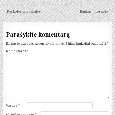
Navigacija
← Paskolos ir paskalos
Bankas internetu →
tarp
įrašų
Parašykite komentarą
El. pašto adresas nebus skelbiamas.
Būtini laukeliai pažymėti
*
Komentaras
*
Vardas
*
El. pašto adresas
*