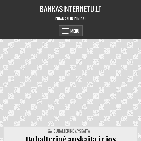
Skip
BANKASINTERNETU.LT
to
content
FINANSAI IR PINIGAI
MENU
POSTED
BUHALTERINĖ APSKAITA
IN
Buhalterinė apskaita ir jos