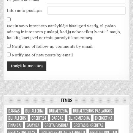
Interneto puslapis
Noriu savo interneto naršyklėje išsaugoti vardą, el. pašto
adresą ir interneto puslapį, kad jų nebereiktų įvesti iš naujo,
kai kitą kartą vėl norėsiu parašyti komentarą.
Notify me of follow-up comments by email.
Notify me of new posts by email.
TEMOS
BANKAS
BUHALTERIAI
BUHALTERIJA
BUHALTERIJOS PASLAUGOS
BUHALTERIS
CREDIT24
DARBAS
EL. KOMERCIJA
ENERGETIKA
FINANSAI
GAMYBA
GREITA PASKOLA
GREITASIS KREDITAS
GREITAS KREDITAS
GREITAS KREDITAS INTERNETU
GREITIEJI KREDITAI