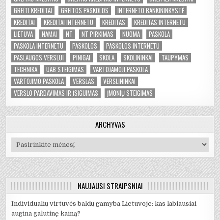
GREITI KREDITAI
GREITOS PASKOLOS
INTERNETO BANKININKYSTĖ
KREDITAI
KREDITAI INTERNETU
KREDITAS
KREDITAS INTERNETU
LIETUVA
NAMAI
NT
NT PIRKIMAS
NUOMA
PASKOLA
PASKOLA INTERNETU
PASKOLOS
PASKOLOS INTERNETU
PASLAUGOS VERSLUI
PINIGAI
SKOLA
SKOLININKAI
TAUPYMAS
TECHNIKA
UAB STEIGIMAS
VARTOJAMOJI PASKOLA
VARTOJIMO PASKOLA
VERSLAS
VERSLININKAI
VERSLO PARDAVIMAS IR ĮSIGIJIMAS
ĮMONIŲ STEIGIMAS
ARCHYVAS
Archyvas
NAUJAUSI STRAIPSNIAI
Individualių virtuvės baldų gamyba Lietuvoje: kas labiausiai
augina galutinę kainą?