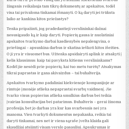
žingsnis reikalauja tam tikrų dokumentų ar apskaitos, todėl
visa tai privaloma tinkamai išmanyti. O ką daryti jei trūksta
laiko ar kankina kitos priežastys?
Tenka pripažinti, jog pradedantieji verslininkai dažnai
nesusigaudo ką ir kaip daryti. Popierių gausa ir nuolatiniai
apskaitos tvarkymo darbai kasdienybės nepalengvina, o
priešingai – apsunkina darbus ir skatina ieškoti kitos išeities.
O ji yra ir visuomet bus. Užtenka apsidairyti aplink ir atsakyti į
kelis klausimus: kaip tai pavyksta kitiems verslininkams?
Kodėl jie nesėdi prie popierių, kai tuo metu turėtų? Atsakymas
tikrai paprastas ir gana akivaizdus – tai buhalterija.
Apskaitos tvarkymo padaliniai kiekvienoje kompanijoje ar
rimtoje įmonėje atlieka nepaprastai svarbų vaidmenį. Jie
tvarko visus popierius atlieka smulkius darbus bei teikia
įvairias konsultacijas bei patarimus. Buhalteris – gerai žinoma
profesija, bet jo darbas yra kur kas svarbesnis nei yra
manoma. Vien tvarkyti dokumentus nepakanka, reikia tai
daryti tinkamai, nes net ir viena sąraše įvelta klaida gali
skaudžiai atsiimti visam verslo pasauliui. Apsukrumas ir