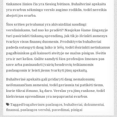
tinkamos žinios čia yra tiesiog būtinos. Buhalterinė apskaita
yra svarbus sėkmingo verslo augimo rodiklis, todėl nereikia
abejoti jos svarba.
Šios srities privalumai yra akivaizdžiai naudingi
verslininkams, tad nuo ko pradėti? Naujokas šiame žingsnyje
turi pasirinkti tinkamą sprendimą, juk tik jo išrinkti asmenys
tvarkys visus finansų duomenis. Produktyvūs buhalteriai
padeda sutaupyti daug laiko ir lėšų, todėl išsirinkti netinkamus
pagalbininkus gali kainuoti ateityje ne mažus pinigus. Išeitis
yra ir net kelios. Galite samdyti šios profesijos žmones pas
save arba pasinaudoti įvairių bendrovių teikiamomis
paslaugomis ir leisti jiems tvarkyti jūsų apskaitą.
Buhalterinė apskaita gali pridaryti daug nemalonumų
neišmanančiam asmeniui, todėl geriausia tai patikėti tiems,
kurie tikrai išmano, ką daro. Verslas yra jūsų rankose, todėl
kiekvienas sprendimas yra nepaprastai svarbus.
Tagged
bugalterinės paslaugos
,
buhalteriai
,
dokumentai
,
finansai
,
paslaugos verslui
,
pavedimai
,
pinigai