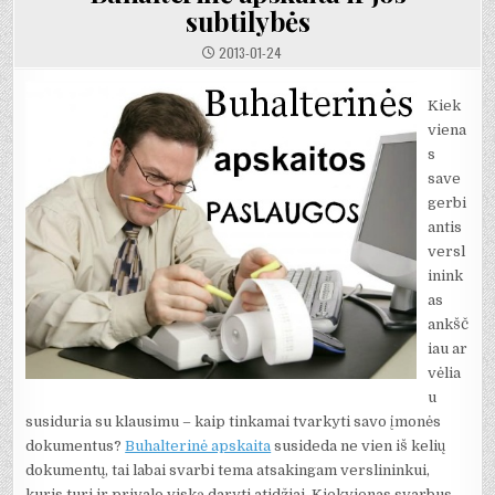
subtilybės
2013-01-24
Kiek
viena
s
save
gerbi
antis
versl
inink
as
ankšč
iau ar
vėlia
u
susiduria su klausimu – kaip tinkamai tvarkyti savo įmonės
dokumentus?
Buhalterinė apskaita
susideda ne vien iš kelių
dokumentų, tai labai svarbi tema atsakingam verslininkui,
kuris turi ir privalo viską daryti atidžiai. Kiekvienas svarbus