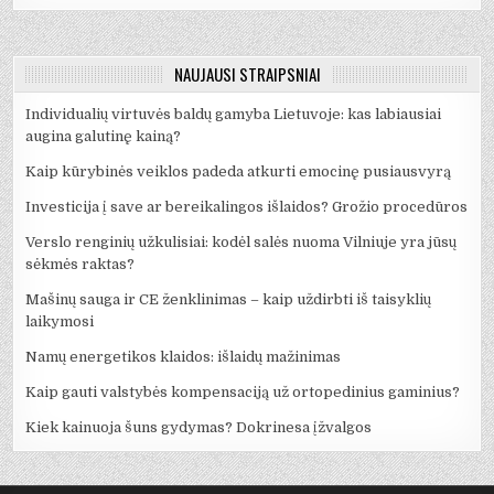
NAUJAUSI STRAIPSNIAI
Individualių virtuvės baldų gamyba Lietuvoje: kas labiausiai
augina galutinę kainą?
Kaip kūrybinės veiklos padeda atkurti emocinę pusiausvyrą
Investicija į save ar bereikalingos išlaidos? Grožio procedūros
Verslo renginių užkulisiai: kodėl salės nuoma Vilniuje yra jūsų
sėkmės raktas?
Mašinų sauga ir CE ženklinimas – kaip uždirbti iš taisyklių
laikymosi
Namų energetikos klaidos: išlaidų mažinimas
Kaip gauti valstybės kompensaciją už ortopedinius gaminius?
Kiek kainuoja šuns gydymas? Dokrinesa įžvalgos