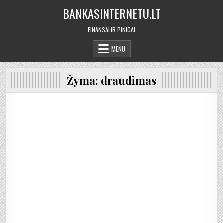
Skip
BANKASINTERNETU.LT
to
content
FINANSAI IR PINIGAI
MENU
Žyma:
draudimas