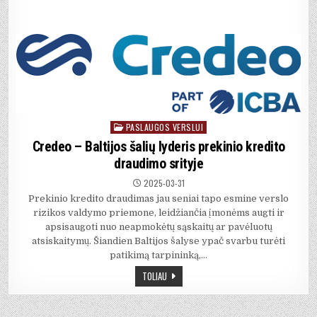
PASLAUGOS VERSLUI
Posted
in
Credeo – Baltijos šalių lyderis prekinio kredito
draudimo srityje
2025-03-31
Prekinio kredito draudimas jau seniai tapo esmine verslo
rizikos valdymo priemone, leidžiančia įmonėms augti ir
apsisaugoti nuo neapmokėtų sąskaitų ar pavėluotų
atsiskaitymų. Šiandien Baltijos šalyse ypač svarbu turėti
patikimą tarpininką,…
TOLIAU