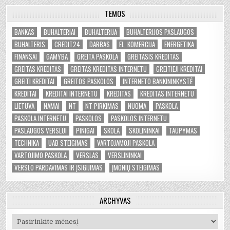
TEMOS
BANKAS
BUHALTERIAI
BUHALTERIJA
BUHALTERIJOS PASLAUGOS
BUHALTERIS
CREDIT24
DARBAS
EL. KOMERCIJA
ENERGETIKA
FINANSAI
GAMYBA
GREITA PASKOLA
GREITASIS KREDITAS
GREITAS KREDITAS
GREITAS KREDITAS INTERNETU
GREITIEJI KREDITAI
GREITI KREDITAI
GREITOS PASKOLOS
INTERNETO BANKININKYSTĖ
KREDITAI
KREDITAI INTERNETU
KREDITAS
KREDITAS INTERNETU
LIETUVA
NAMAI
NT
NT PIRKIMAS
NUOMA
PASKOLA
PASKOLA INTERNETU
PASKOLOS
PASKOLOS INTERNETU
PASLAUGOS VERSLUI
PINIGAI
SKOLA
SKOLININKAI
TAUPYMAS
TECHNIKA
UAB STEIGIMAS
VARTOJAMOJI PASKOLA
VARTOJIMO PASKOLA
VERSLAS
VERSLININKAI
VERSLO PARDAVIMAS IR ĮSIGIJIMAS
ĮMONIŲ STEIGIMAS
ARCHYVAS
Archyvas