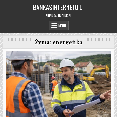
Skip
BANKASINTERNETU.LT
to
content
FINANSAI IR PINIGAI
MENU
Žyma:
energetika