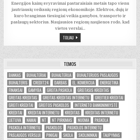
Energijos kainų svyravimai pastaraisiais metais tapo vienu
jautriausių veiksnių regionų ekonomikoje. Elektros, dujų ir
kuro brangimas tiesiogiai veikia gamybos, transporto ir
paslaugų sektorius. Naujausios regionų naujienos rodo, kad
vietos verslai…
TOLIAU
TEMOS
BANKAS
BUHALTERIAI
BUHALTERIJA
BUHALTERIJOS PASLAUGOS
BUHALTERIS
CREDIT24
DARBAS
EL. KOMERCIJA
ENERGETIKA
FINANSAI
GAMYBA
GREITA PASKOLA
GREITASIS KREDITAS
GREITAS KREDITAS
GREITAS KREDITAS INTERNETU
GREITIEJI KREDITAI
GREITI KREDITAI
GREITOS PASKOLOS
INTERNETO BANKININKYSTĖ
KREDITAI
KREDITAI INTERNETU
KREDITAS
KREDITAS INTERNETU
LIETUVA
NAMAI
NT
NT PIRKIMAS
NUOMA
PASKOLA
PASKOLA INTERNETU
PASKOLOS
PASKOLOS INTERNETU
PASLAUGOS VERSLUI
PINIGAI
SKOLA
SKOLININKAI
TAUPYMAS