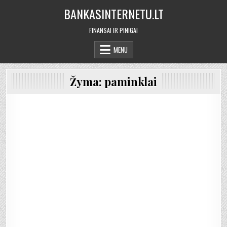
Skip
BANKASINTERNETU.LT
to
content
FINANSAI IR PINIGAI
MENU
Žyma:
paminklai