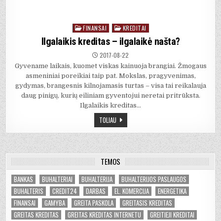
FINANSAI
KREDITAI
Posted
in
Ilgalaikis kreditas – ilgalaikė našta?
2017-08-22
Gyvename laikais, kuomet viskas kainuoja brangiai. Žmogaus
asmeniniai poreikiai taip pat. Mokslas, pragyvenimas,
gydymas, brangesnis kilnojamasis turtas – visa tai reikalauja
daug pinigų, kurių eiliniam gyventojui neretai pritrūksta.
Ilgalaikis kreditas…
TOLIAU
TEMOS
BANKAS
BUHALTERIAI
BUHALTERIJA
BUHALTERIJOS PASLAUGOS
BUHALTERIS
CREDIT24
DARBAS
EL. KOMERCIJA
ENERGETIKA
FINANSAI
GAMYBA
GREITA PASKOLA
GREITASIS KREDITAS
GREITAS KREDITAS
GREITAS KREDITAS INTERNETU
GREITIEJI KREDITAI