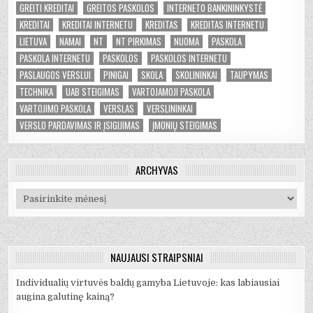
GREITI KREDITAI
GREITOS PASKOLOS
INTERNETO BANKININKYSTĖ
KREDITAI
KREDITAI INTERNETU
KREDITAS
KREDITAS INTERNETU
LIETUVA
NAMAI
NT
NT PIRKIMAS
NUOMA
PASKOLA
PASKOLA INTERNETU
PASKOLOS
PASKOLOS INTERNETU
PASLAUGOS VERSLUI
PINIGAI
SKOLA
SKOLININKAI
TAUPYMAS
TECHNIKA
UAB STEIGIMAS
VARTOJAMOJI PASKOLA
VARTOJIMO PASKOLA
VERSLAS
VERSLININKAI
VERSLO PARDAVIMAS IR ĮSIGIJIMAS
ĮMONIŲ STEIGIMAS
ARCHYVAS
Archyvas
NAUJAUSI STRAIPSNIAI
Individualių virtuvės baldų gamyba Lietuvoje: kas labiausiai
augina galutinę kainą?