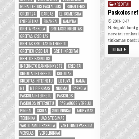
KREDITAI
Posted
BUHALTERIJOS PASLAUGOS
BUHALTERIS
in
Paskolos ref
CREDIT24
DARBAS
EL. KOMERCIJA
ENERGETIKA
FINANSAI
GAMYBA
2013-10-17
GREITA PASKOLA
GREITASIS KREDITAS
Neišgalėdami gr
neretai renkasi 
GREITAS KREDITAS
tinkamas pasiri
GREITAS KREDITAS INTERNETU
TOLIAU
GREITIEJI KREDITAI
GREITI KREDITAI
GREITOS PASKOLOS
INTERNETO BANKININKYSTĖ
KREDITAI
KREDITAI INTERNETU
KREDITAS
KREDITAS INTERNETU
LIETUVA
NAMAI
NT
NT PIRKIMAS
NUOMA
PASKOLA
PASKOLA INTERNETU
PASKOLOS
PASKOLOS INTERNETU
PASLAUGOS VERSLUI
PINIGAI
SKOLA
SKOLININKAI
TAUPYMAS
TECHNIKA
UAB STEIGIMAS
VARTOJAMOJI PASKOLA
VARTOJIMO PASKOLA
VERSLAS
VERSLININKAI