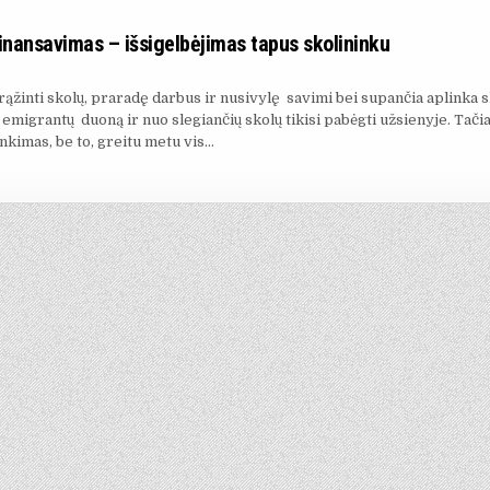
inansavimas – išsigelbėjimas tapus skolininku
ąžinti skolų, praradę darbus ir nusivylę savimi bei supančia aplinka s
emigrantų duoną ir nuo slegiančių skolų tikisi pabėgti užsienyje. Tačiau
nkimas, be to, greitu metu vis…