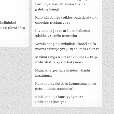
Lietuvoje: kas labiausiai augina
galutinę kainą?
Kaip kūrybinės veiklos padeda atkurti
emocinę pusiausvyrą
kolininkai
 tai tikrai nėra
Investicija į save ar bereikalingos
išlaidos? Grožio procedūros
Verslo renginių užkulisiai: kodėl salės
nuoma Vilniuje yra jūsų sėkmės raktas?
Mašinų sauga ir CE ženklinimas – kaip
uždirbti iš taisyklių laikymosi
Namų energetikos klaidos: išlaidų
mažinimas
Kaip gauti valstybės kompensaciją už
ortopedinius gaminius?
Kiek kainuoja šuns gydymas?
Dokrinesa įžvalgos