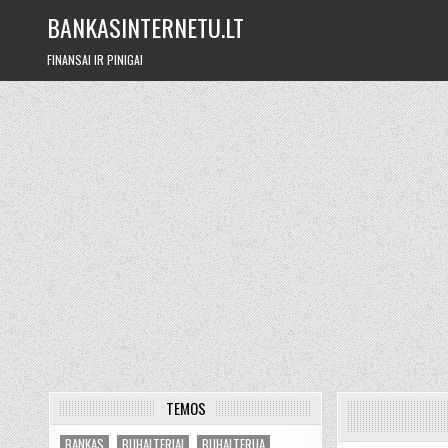
Skip
BANKASINTERNETU.LT
to
content
FINANSAI IR PINIGAI
TEMOS
BANKAS
BUHALTERIAI
BUHALTERIJA