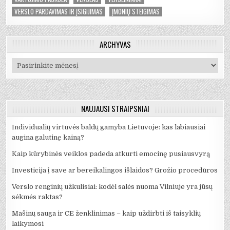
VERSLO PARDAVIMAS IR ĮSIGIJIMAS
ĮMONIŲ STEIGIMAS
ARCHYVAS
Archyvas
NAUJAUSI STRAIPSNIAI
Individualių virtuvės baldų gamyba Lietuvoje: kas labiausiai
augina galutinę kainą?
Kaip kūrybinės veiklos padeda atkurti emocinę pusiausvyrą
Investicija į save ar bereikalingos išlaidos? Grožio procedūros
Verslo renginių užkulisiai: kodėl salės nuoma Vilniuje yra jūsų
sėkmės raktas?
Mašinų sauga ir CE ženklinimas – kaip uždirbti iš taisyklių
laikymosi