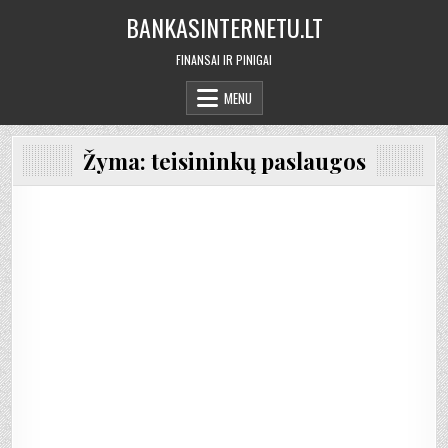
Skip
BANKASINTERNETU.LT
to
content
FINANSAI IR PINIGAI
MENU
Žyma:
teisininkų paslaugos