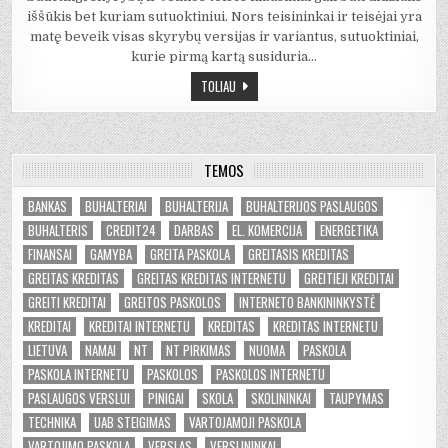
iššūkis bet kuriam sutuoktiniui. Nors teisininkai ir teisėjai yra
matę beveik visas skyrybų versijas ir variantus, sutuoktiniai,
kurie pirmą kartą susiduria…
TOLIAU
TEMOS
BANKAS
BUHALTERIAI
BUHALTERIJA
BUHALTERIJOS PASLAUGOS
BUHALTERIS
CREDIT24
DARBAS
EL. KOMERCIJA
ENERGETIKA
FINANSAI
GAMYBA
GREITA PASKOLA
GREITASIS KREDITAS
GREITAS KREDITAS
GREITAS KREDITAS INTERNETU
GREITIEJI KREDITAI
GREITI KREDITAI
GREITOS PASKOLOS
INTERNETO BANKININKYSTĖ
KREDITAI
KREDITAI INTERNETU
KREDITAS
KREDITAS INTERNETU
LIETUVA
NAMAI
NT
NT PIRKIMAS
NUOMA
PASKOLA
PASKOLA INTERNETU
PASKOLOS
PASKOLOS INTERNETU
PASLAUGOS VERSLUI
PINIGAI
SKOLA
SKOLININKAI
TAUPYMAS
TECHNIKA
UAB STEIGIMAS
VARTOJAMOJI PASKOLA
VARTOJIMO PASKOLA
VERSLAS
VERSLININKAI