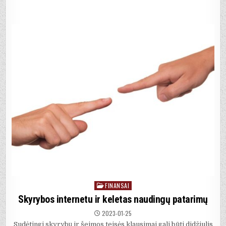
FINANSAI
Posted
in
Skyrybos internetu ir keletas naudingų patarimų
2023-01-25
Sudėtingi skyrybų ir šeimos teisės klausimai gali būti didžiulis