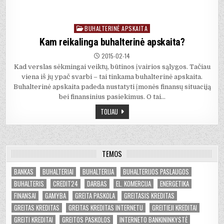
BUHALTERINĖ APSKAITA
Posted
in
Kam reikalinga buhalterinė apskaita?
2015-02-14
Kad verslas sėkmingai veiktų, būtinos įvairios sąlygos. Tačiau
viena iš jų ypač svarbi – tai tinkama buhalterinė apskaita.
Buhalterinė apskaita padeda nustatyti įmonės finansų situaciją
bei finansinius pasiekimus. O tai…
TOLIAU
TEMOS
BANKAS
BUHALTERIAI
BUHALTERIJA
BUHALTERIJOS PASLAUGOS
BUHALTERIS
CREDIT24
DARBAS
EL. KOMERCIJA
ENERGETIKA
FINANSAI
GAMYBA
GREITA PASKOLA
GREITASIS KREDITAS
GREITAS KREDITAS
GREITAS KREDITAS INTERNETU
GREITIEJI KREDITAI
GREITI KREDITAI
GREITOS PASKOLOS
INTERNETO BANKININKYSTĖ