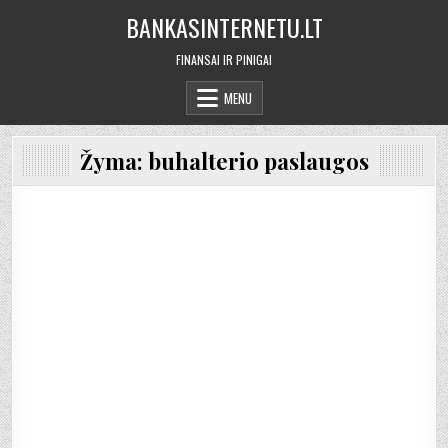
Skip
BANKASINTERNETU.LT
to
content
FINANSAI IR PINIGAI
MENU
Žyma:
buhalterio paslaugos