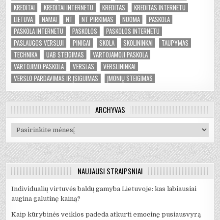
KREDITAI
KREDITAI INTERNETU
KREDITAS
KREDITAS INTERNETU
LIETUVA
NAMAI
NT
NT PIRKIMAS
NUOMA
PASKOLA
PASKOLA INTERNETU
PASKOLOS
PASKOLOS INTERNETU
PASLAUGOS VERSLUI
PINIGAI
SKOLA
SKOLININKAI
TAUPYMAS
TECHNIKA
UAB STEIGIMAS
VARTOJAMOJI PASKOLA
VARTOJIMO PASKOLA
VERSLAS
VERSLININKAI
VERSLO PARDAVIMAS IR ĮSIGIJIMAS
ĮMONIŲ STEIGIMAS
ARCHYVAS
Archyvas
NAUJAUSI STRAIPSNIAI
Individualių virtuvės baldų gamyba Lietuvoje: kas labiausiai
augina galutinę kainą?
Kaip kūrybinės veiklos padeda atkurti emocinę pusiausvyrą