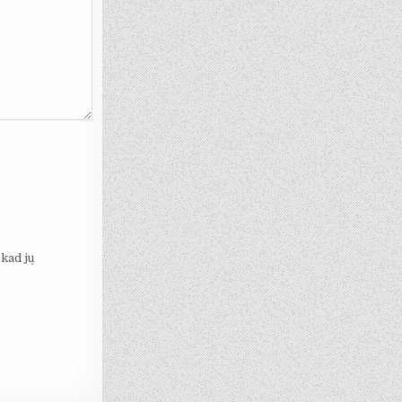
 kad jų