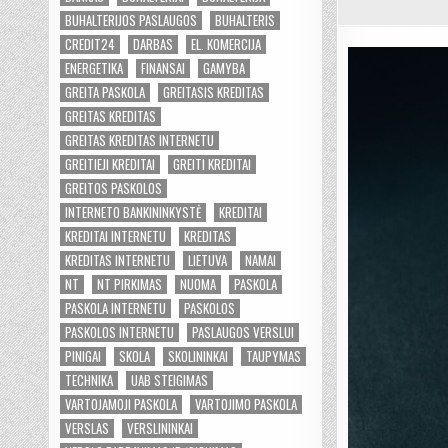
BUHALTERIJOS PASLAUGOS
BUHALTERIS
CREDIT24
DARBAS
EL. KOMERCIJA
ENERGETIKA
FINANSAI
GAMYBA
GREITA PASKOLA
GREITASIS KREDITAS
GREITAS KREDITAS
GREITAS KREDITAS INTERNETU
GREITIEJI KREDITAI
GREITI KREDITAI
GREITOS PASKOLOS
INTERNETO BANKININKYSTĖ
KREDITAI
KREDITAI INTERNETU
KREDITAS
KREDITAS INTERNETU
LIETUVA
NAMAI
NT
NT PIRKIMAS
NUOMA
PASKOLA
PASKOLA INTERNETU
PASKOLOS
PASKOLOS INTERNETU
PASLAUGOS VERSLUI
PINIGAI
SKOLA
SKOLININKAI
TAUPYMAS
TECHNIKA
UAB STEIGIMAS
VARTOJAMOJI PASKOLA
VARTOJIMO PASKOLA
VERSLAS
VERSLININKAI