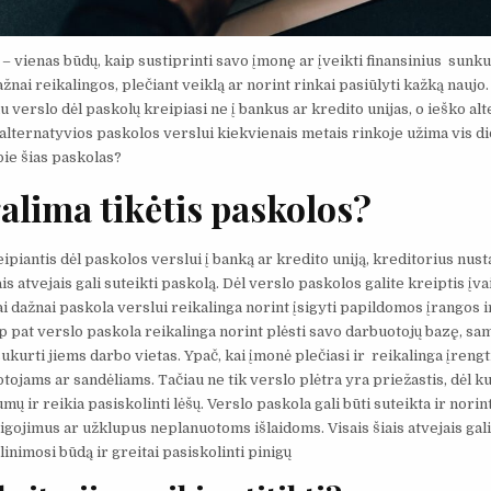
– vienas būdų, kaip sustiprinti savo įmonę ar įveikti finansinius sun
ažnai reikalingos, plečiant veiklą ar norint rinkai pasiūlyti kažką naujo
u verslo dėl paskolų kreipiasi ne į bankus ar kredito unijas, o ieško al
l alternatyvios paskolos verslui kiekvienais metais rinkoje užima vis di
pie šias paskolas?
alima tikėtis paskolos?
ipiantis dėl paskolos verslui į banką ar kredito uniją, kreditorius nusta
ais atvejais gali suteikti paskolą. Dėl verslo paskolos galite kreiptis įvai
i dažnai paskola verslui reikalinga norint įsigyti papildomos įrangos ir
ip pat verslo paskola reikalinga norint plėsti savo darbuotojų bazę, sa
sukurti jiems darbo vietas. Ypač, kai įmonė plečiasi ir reikalinga įrengt
ojams ar sandėliams. Tačiau ne tik verslo plėtra yra priežastis, dėl kuri
mų ir reikia pasiskolinti lėšų. Verslo paskola gali būti suteikta ir nori
igojimus ar užklupus neplanuotoms išlaidoms. Visais šiais atvejais gal
inimosi būdą ir greitai pasiskolinti pinigų