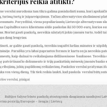
riterijus reikia atitikti?
se verslui nurodoma tam tikra galima pasiskolinti suma, kuri apskaič
turimą turtą ir įsipareigojimus. Tačiau alternatyvios skolinimosi pla
nenumato. Pavyzdžiui, viena populiariausių Lietuvoje alternatyvaus sk
ma CapitalBox savo klientams siūlo paskolas iki 50 000 eurų, kurios s
 Norint gauti paskolą, nereikia užstatyti jokio įmonės turto, todėl tai 
mpa daug lengviau.
inoti, ar galite gauti paskolą, tereikia sugaišti kelias minutes ir užpild
ainėje. Paraiška yra labai paprastos formos ir kartu su ja nereikia pate
umentų, kaip dažnai to reikalaujama didžiuosiuose bankuose. Tereikia
 patvirtinančio dokumento ir trijų paskutinių mėnesių įmonės banko s
 ribojimų, jokių papildomų reikalavimų. Paskolos verslui prašymas i
nka vos vieną dieną. Tik tiek reikia laukti, kad paskola verslui būtų sute
olos verslui
,
pinigai
ja
Baltijos šalyse būsto paskolų atostogomis daugiausia naudojosi Lat
rina poziciją Europoje – žengia į Lietuvą