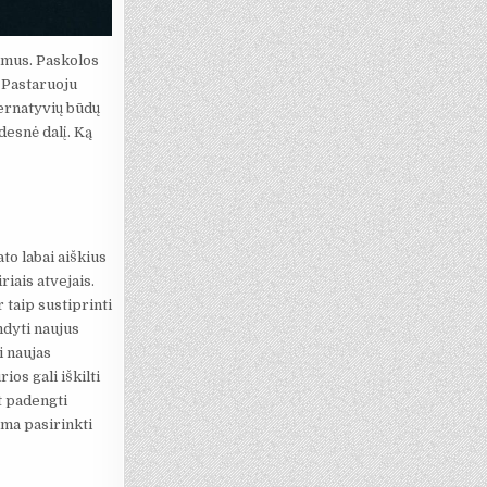
kumus. Paskolos
. Pastaruoju
ternatyvių būdų
desnė dalį. Ką
to labai aiškius
riais atvejais.
 taip sustiprinti
mdyti naujus
i naujas
os gali iškilti
nt padengti
ima pasirinkti