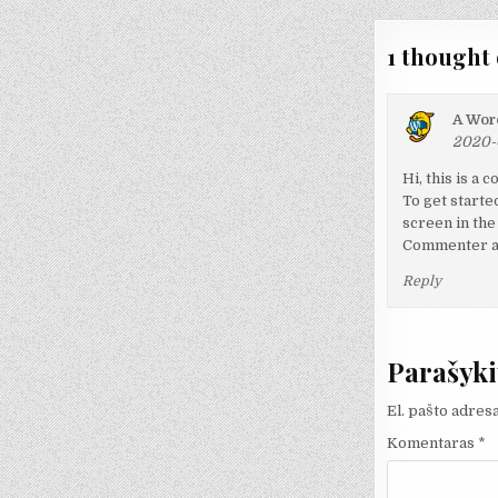
įrašų
1 thought 
A Wor
2020-0
Hi, this is a 
To get starte
screen in the
Commenter a
Reply
Parašyki
El. pašto adres
Komentaras
*