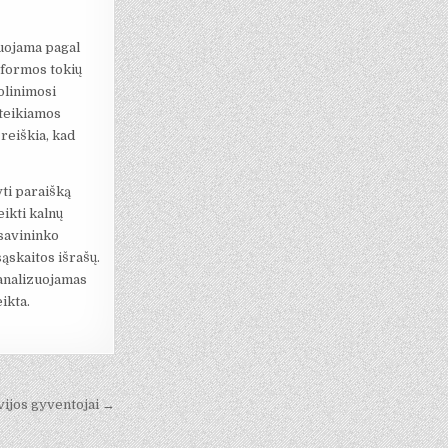
iuojama pagal
tformos tokių
olinimosi
uteikiamos
reiškia, kad
yti paraišką
ikti kalnų
 savininko
ąskaitos išrašų.
šanalizuojamas
ikta.
vijos gyventojai →