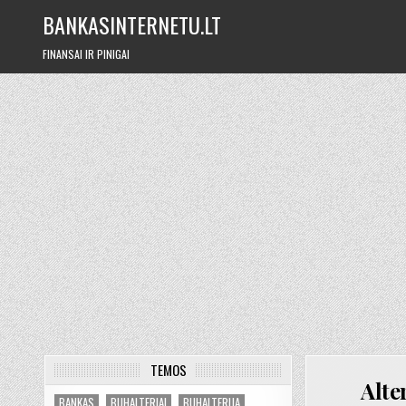
Skip
BANKASINTERNETU.LT
to
content
FINANSAI IR PINIGAI
TEMOS
Alte
BANKAS
BUHALTERIAI
BUHALTERIJA