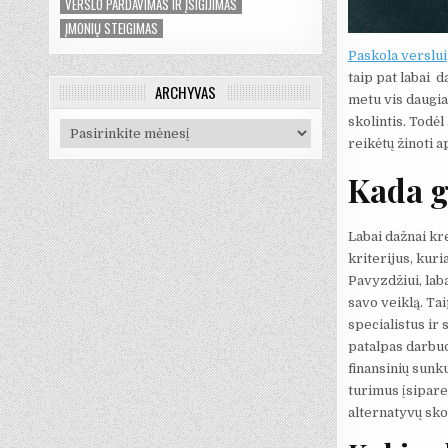
VERSLO PARDAVIMAS IR ĮSIGIJIMAS
ĮMONIŲ STEIGIMAS
Paskola verslui
taip pat labai d
ARCHYVAS
metu vis daugia
skolintis. Todė
Archyvas
reikėtų žinoti a
Kada g
Labai dažnai kre
kriterijus, kuri
Pavyzdžiui, laba
savo veiklą. Ta
specialistus ir 
patalpas darbuot
finansinių sunku
turimus įsipare
alternatyvų skol