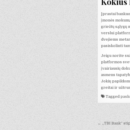
Kokius k
Įprastai bankuo
įmonės mokumą, 
griežtų sąlygų 
verslui platfor
dvejiems metams.
pasiskolinti ta
Jeigu norite suž
platformos svet
įvairiausių dok
asmens tapatybę
Jokių papildomų
greitai ir užtru
Tagged
pask
Navigaci
tarp
← „TBI Bank“ stip