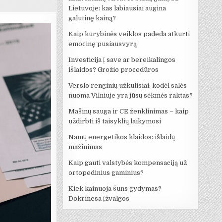
Lietuvoje: kas labiausiai augina
galutinę kainą?
Kaip kūrybinės veiklos padeda atkurti
emocinę pusiausvyrą
Investicija į save ar bereikalingos
išlaidos? Grožio procedūros
Verslo renginių užkulisiai: kodėl salės
nuoma Vilniuje yra jūsų sėkmės raktas?
Mašinų sauga ir CE ženklinimas – kaip
uždirbti iš taisyklių laikymosi
Namų energetikos klaidos: išlaidų
mažinimas
Kaip gauti valstybės kompensaciją už
ortopedinius gaminius?
Kiek kainuoja šuns gydymas?
Dokrinesa įžvalgos