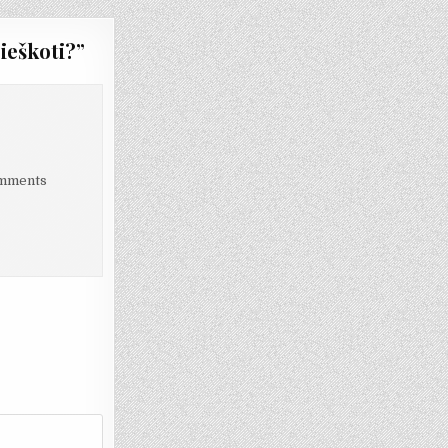
 ieškoti?
”
Comments