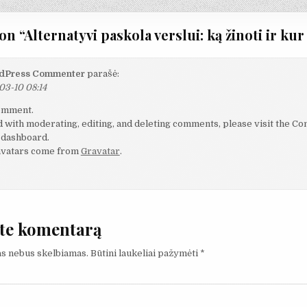
on “
Alternatyvi paskola verslui: ką žinoti ir kur
dPress Commenter
parašė:
3-10 08:14
comment.
d with moderating, editing, and deleting comments, please visit the 
 dashboard.
vatars come from
Gravatar
.
te komentarą
as nebus skelbiamas.
Būtini laukeliai pažymėti
*