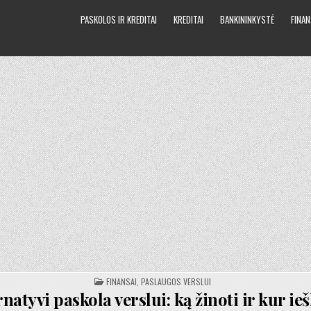
PASKOLOS IR KREDITAI
KREDITAI
BANKININKYSTĖ
FINAN
POSTED
FINANSAI
,
PASLAUGOS VERSLUI
IN
rnatyvi paskola verslui: ką žinoti ir kur ie