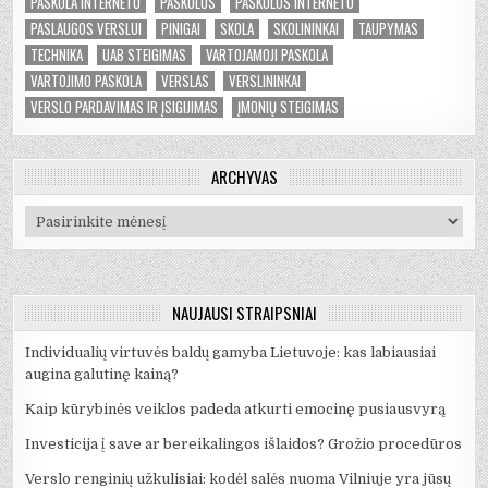
PASKOLA INTERNETU
PASKOLOS
PASKOLOS INTERNETU
PASLAUGOS VERSLUI
PINIGAI
SKOLA
SKOLININKAI
TAUPYMAS
TECHNIKA
UAB STEIGIMAS
VARTOJAMOJI PASKOLA
VARTOJIMO PASKOLA
VERSLAS
VERSLININKAI
VERSLO PARDAVIMAS IR ĮSIGIJIMAS
ĮMONIŲ STEIGIMAS
ARCHYVAS
Archyvas
NAUJAUSI STRAIPSNIAI
Individualių virtuvės baldų gamyba Lietuvoje: kas labiausiai
augina galutinę kainą?
Kaip kūrybinės veiklos padeda atkurti emocinę pusiausvyrą
Investicija į save ar bereikalingos išlaidos? Grožio procedūros
Verslo renginių užkulisiai: kodėl salės nuoma Vilniuje yra jūsų