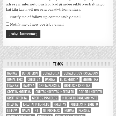
adresą ir interneto puslapį, kad jų nebereiktų įvesti iš naujo,
kai kitą kartą vėl norėsiu parašyti komentarą.
Notify me of follow-up comments by email.
Notify me of new posts by email.
TEMOS
BANKAS
BUHALTERIAI
BUHALTERIJA
BUHALTERIJOS PASLAUGOS
BUHALTERIS
CREDIT24
DARBAS
EL. KOMERCIJA
ENERGETIKA
FINANSAI
GAMYBA
GREITA PASKOLA
GREITASIS KREDITAS
GREITAS KREDITAS
GREITAS KREDITAS INTERNETU
GREITIEJI KREDITAI
GREITI KREDITAI
GREITOS PASKOLOS
INTERNETO BANKININKYSTĖ
KREDITAI
KREDITAI INTERNETU
KREDITAS
KREDITAS INTERNETU
LIETUVA
NAMAI
NT
NT PIRKIMAS
NUOMA
PASKOLA