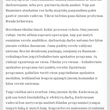
darbuotojams, arba pvz. partnerių skolų analizė. Taip pat
finansines ataskaitas vos kelių mygtukų paspaudimu galės
gauti ir įmonės vadovas. Tikrai tai būna gana dažnas prašymas.
Nauda keliariopa.
Norėdami tiksliai žinoti, kokie procesai vyksta Jūsų įmonės
viduje, turite aiškiai suprasti operacijas, taip pat matyti
esminius verslo analitikos, darbuotojų darbo našumo bei kitus
įmonės veiklos duomenis. Jums padėtų verslo valdymo
sistema. Norint detalesnių paslaugų, susijusių su finansais –
reikalinga bus įsigyti buhalterinės apskaitos programa. Jų
rinkoje egzistuoja ne viena. Tikslas yra vienas – buhalterinės
apskaitos programa turi padėtų verslui. Egzistuoja
programos, galinčios turėti visus pagrindinius apskaitos
modulius, leidžiančius lengvai apjungti įmonių komandas ir
kitas verslo sistemas.
Taigi visiškai nėra svarbus Jūsų įmonės dydis. Kiekviena jų
gali sau leisti šiuolaikišką ir efektyvų darbą. Kiekvienam
vadovui bus motyvacija mažinti išlaidas programinei įrangai,
taupyti laiką ir matyti kaip, lengvai bei su malonumu įtraukiami