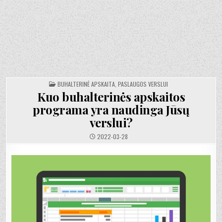
POSTED
BUHALTERINĖ APSKAITA
,
PASLAUGOS VERSLUI
IN
Kuo buhalterinės apskaitos
programa yra naudinga Jūsų
verslui?
2022-03-28