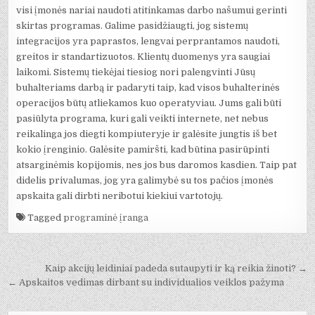
visi įmonės nariai naudoti atitinkamas darbo našumui gerinti
skirtas programas. Galime pasidžiaugti, jog sistemų
integracijos yra paprastos, lengvai perprantamos naudoti,
greitos ir standartizuotos. Klientų duomenys yra saugiai
laikomi. Sistemų tiekėjai tiesiog nori palengvinti Jūsų
buhalteriams darbą ir padaryti taip, kad visos buhalterinės
operacijos būtų atliekamos kuo operatyviau. Jums gali būti
pasiūlyta programa, kuri gali veikti internete, net nebus
reikalinga jos diegti kompiuteryje ir galėsite jungtis iš bet
kokio įrenginio. Galėsite pamiršti, kad būtina pasirūpinti
atsarginėmis kopijomis, nes jos bus daromos kasdien. Taip pat
didelis privalumas, jog yra galimybė su tos pačios įmonės
apskaita gali dirbti neribotui kiekiui vartotojų.
Tagged
programinė įranga
Navigacija
Kaip akcijų leidiniai padeda sutaupyti ir ką reikia žinoti? →
tarp
← Apskaitos vedimas dirbant su individualios veiklos pažyma
įrašų