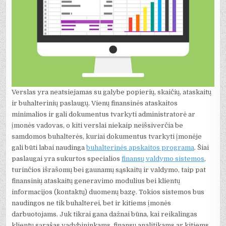
Verslas yra neatsiejamas su galybe popierių, skaičių, ataskaitų
ir buhalterinių paslaugų. Vienų finansinės ataskaitos
minimalios ir gali dokumentus tvarkyti administratorė ar
įmonės vadovas, o kiti verslai niekaip neišsiverčia be
samdomos buhalterės, kuriai dokumentus tvarkyti įmonėje
gali būti labai naudinga
buhalterinės apskaitos programa
. Šiai
paslaugai yra sukurtos specialios
finansų valdymo sistemos
,
turinčios išrašomų bei gaunamų sąskaitų ir valdymo, taip pat
finansinių ataskaitų generavimo modulius bei klientų
informacijos (kontaktų) duomenų bazę. Tokios sistemos bus
naudingos ne tik buhalterei, bet ir kitiems įmonės
darbuotojams. Juk tikrai gana dažnai būna, kai reikalingas
klientų sąrašas vadybininkams, finansų analitikams ar kitiems