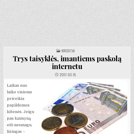
POSTED
KREDITAI
IN
Trys taisyklės, imantiems paskolą
internetu
2017-03-15
Laikas nuo
laiko visiems
prireikia
papildomos
kišenės. Jeigu
pas kaimyną
eiti nesmagu,
lizingas –