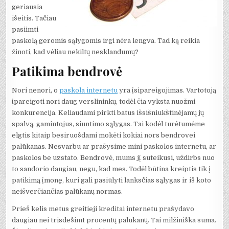
geriausia
išeitis. Tačiau
pasiimti
paskolą geromis sąlygomis irgi nėra lengva. Tad ką reikia
žinoti, kad vėliau nekiltų nesklandumų?
Patikima bendrovė
Nori nenori, o
paskola internetu
yra įsipareigojimas. Vartotoją
įpareigoti nori daug verslininkų, todėl čia vyksta nuožmi
konkurencija. Keliaudami pirkti batus išsišniukštinėjamų jų
spalvą, gamintojus, siuntimo sąlygas. Tai kodėl turėtumėme
elgtis kitaip besiruošdami mokėti kokiai nors bendrovei
palūkanas. Nesvarbu ar prašysime mini paskolos internetu, ar
paskolos be uzstato. Bendrovė, mums jį suteikusi, uždirbs nuo
to sandorio daugiau, negu, kad mes. Todėl būtina kreiptis tik į
patikimą įmonę, kuri gali pasiūlyti lanksčias sąlygas ir iš koto
neišverčiančias palūkanų normas.
Prieš kelis metus greitieji kreditai internetu prašydavo
daugiau nei trisdešimt procentų palūkanų. Tai milžiniška suma.