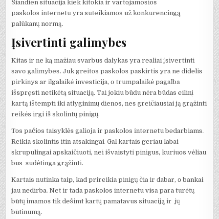
Šiandien situacija kiek kitokia ir vartojamosios
paskolos internetu yra suteikiamos už konkurencingą
palūkanų normą.
Įsivertinti galimybes
Kitas ir ne ką mažiau svarbus dalykas yra realiai įsivertinti
savo galimybes. Juk greitos paskolos paskirtis yra ne didelis
pirkinys ar ilgalaikė investicija, o trumpalaikė pagalba
išspręsti netikėtą situaciją. Tai jokiu būdu nėra būdas eilinį
kartą ištempti iki atlyginimų dienos, nes greičiausiai ją grąžinti
reikės irgi iš skolintų pinigų.
Tos pačios taisyklės galioja ir paskolos internetu bedarbiams.
Reikia skolintis itin atsakingai. Gal kartais geriau labai
skrupulingai apskaičiuoti, nei išvaistyti pinigus, kuriuos vėliau
bus sudėtinga grąžinti.
Kartais nutinka taip, kad prireikia pinigų čia ir dabar, o bankai
jau nedirba. Net ir tada paskolos internetu visa para turėtų
būtų imamos tik dešimt kartų pamatavus situaciją ir jų
būtinumą.