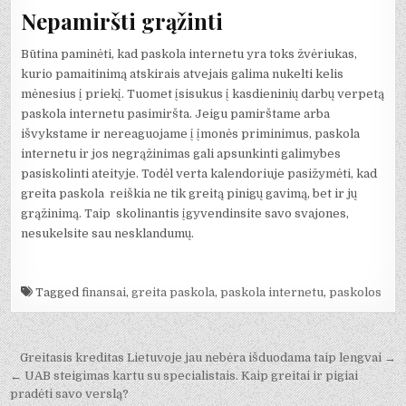
Nepamiršti grąžinti
Būtina paminėti, kad paskola internetu yra toks žvėriukas,
kurio pamaitinimą atskirais atvejais galima nukelti kelis
mėnesius į priekį. Tuomet įsisukus į kasdieninių darbų verpetą
paskola internetu pasimiršta. Jeigu pamirštame arba
išvykstame ir nereaguojame į įmonės priminimus, paskola
internetu ir jos negrąžinimas gali apsunkinti galimybes
pasiskolinti ateityje. Todėl verta kalendoriuje pasižymėti, kad
greita paskola reiškia ne tik greitą pinigų gavimą, bet ir jų
grąžinimą. Taip skolinantis įgyvendinsite savo svajones,
nesukelsite sau nesklandumų.
Tagged
finansai
,
greita paskola
,
paskola internetu
,
paskolos
Navigacija
Greitasis kreditas Lietuvoje jau nebėra išduodama taip lengvai →
tarp
← UAB steigimas kartu su specialistais. Kaip greitai ir pigiai
pradėti savo verslą?