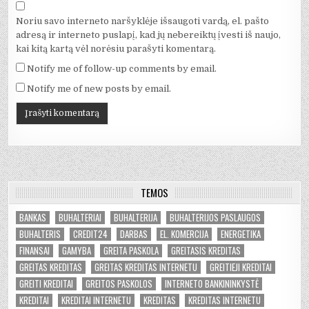
Noriu savo interneto naršyklėje išsaugoti vardą, el. pašto
adresą ir interneto puslapį, kad jų nebereiktų įvesti iš naujo,
kai kitą kartą vėl norėsiu parašyti komentarą.
Notify me of follow-up comments by email.
Notify me of new posts by email.
TEMOS
BANKAS
BUHALTERIAI
BUHALTERIJA
BUHALTERIJOS PASLAUGOS
BUHALTERIS
CREDIT24
DARBAS
EL. KOMERCIJA
ENERGETIKA
FINANSAI
GAMYBA
GREITA PASKOLA
GREITASIS KREDITAS
GREITAS KREDITAS
GREITAS KREDITAS INTERNETU
GREITIEJI KREDITAI
GREITI KREDITAI
GREITOS PASKOLOS
INTERNETO BANKININKYSTĖ
KREDITAI
KREDITAI INTERNETU
KREDITAS
KREDITAS INTERNETU