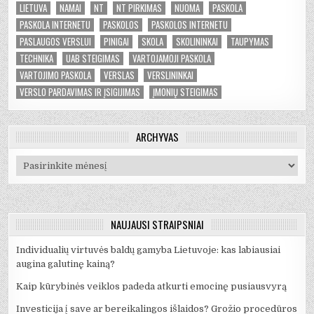
LIETUVA
NAMAI
NT
NT PIRKIMAS
NUOMA
PASKOLA
PASKOLA INTERNETU
PASKOLOS
PASKOLOS INTERNETU
PASLAUGOS VERSLUI
PINIGAI
SKOLA
SKOLININKAI
TAUPYMAS
TECHNIKA
UAB STEIGIMAS
VARTOJAMOJI PASKOLA
VARTOJIMO PASKOLA
VERSLAS
VERSLININKAI
VERSLO PARDAVIMAS IR ĮSIGIJIMAS
ĮMONIŲ STEIGIMAS
ARCHYVAS
Archyvas
NAUJAUSI STRAIPSNIAI
Individualių virtuvės baldų gamyba Lietuvoje: kas labiausiai
augina galutinę kainą?
Kaip kūrybinės veiklos padeda atkurti emocinę pusiausvyrą
Investicija į save ar bereikalingos išlaidos? Grožio procedūros